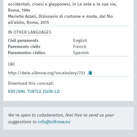
occidentali, cinesi e giapponesi, in La seta e la sua via,
Roma, 1994
Mariella Azzali, Dizionario di costume e moda, dal filo
all'abito, Roma, 2015
IN OTHER LANGUAGES
Civil paraments
English
Parements civils
French
Paramentos civiles
Spanish
URI
http://data.silknow.org/vocabulary/733
Download this concept:
RDF/XML
TURTLE
JSON-LD
We're open to collaboration, feel free to send us your
suggestions to
info@silknow.eu