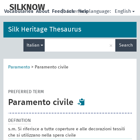
skip
to
SILKNOW
English
Vocabularies
About
Feedback
|
Interface language:
Help
main
content
Silk Heritage Thesaurus
Enter
×
Italian
Search
search
term
Paramento
>
Paramento civile
PREFERRED TERM
Paramento civile
DEFINITION
s.m. Si riferisce a tutte coperture e alle decorazioni tessili
che si utilizzano nella spera civile