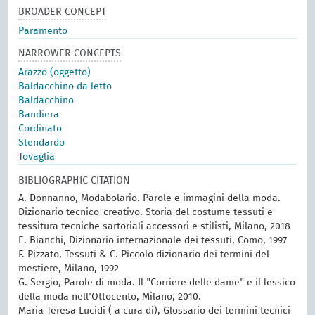
BROADER CONCEPT
Paramento
NARROWER CONCEPTS
Arazzo (oggetto)
Baldacchino da letto
Baldacchino
Bandiera
Cordinato
Stendardo
Tovaglia
BIBLIOGRAPHIC CITATION
A. Donnanno, Modabolario. Parole e immagini della moda.
Dizionario tecnico-creativo. Storia del costume tessuti e
tessitura tecniche sartoriali accessori e stilisti, Milano, 2018
E. Bianchi, Dizionario internazionale dei tessuti, Como, 1997
F. Pizzato, Tessuti & C. Piccolo dizionario dei termini del
mestiere, Milano, 1992
G. Sergio, Parole di moda. Il "Corriere delle dame" e il lessico
della moda nell'Ottocento, Milano, 2010.
Maria Teresa Lucidi ( a cura di), Glossario dei termini tecnici