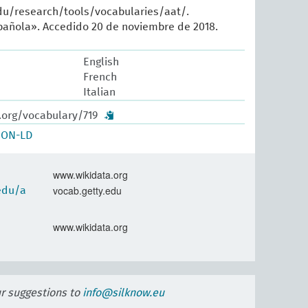
du/research/tools/vocabularies/aat/.
añola». Accedido 20 de noviembre de 2018.
English
French
Italian
.org/vocabulary/719
SON-LD
www.wikidata.org
vocab.getty.edu
.edu/a
www.wikidata.org
ur suggestions to
info@silknow.eu