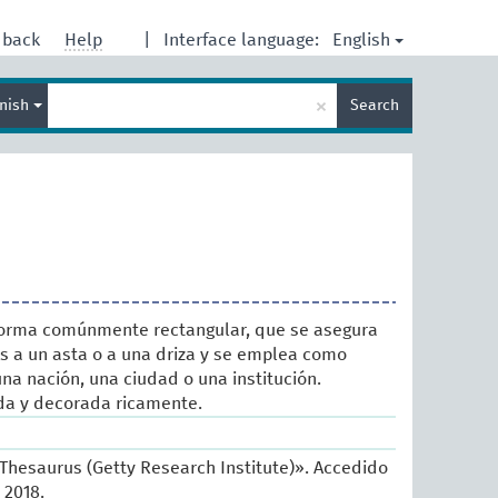
English
dback
Help
|
Interface language:
Enter
×
nish
Search
search
term
forma comúnmente rectangular, que se asegura
s a un asta o a una driza y se emplea como
na nación, una ciudad o una institución.
a y decorada ricamente.
 Thesaurus (Getty Research Institute)». Accedido
 2018.