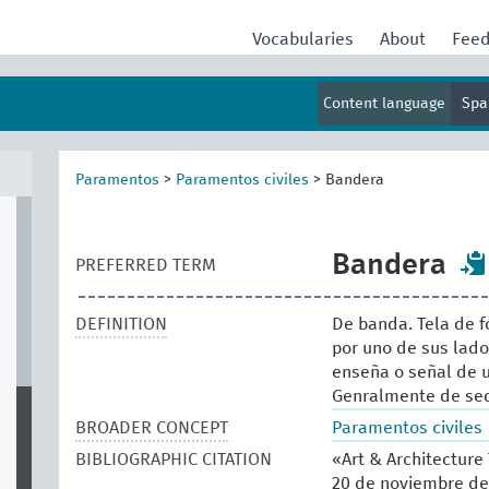
Vocabularies
About
Fee
Content language
Spa
Paramentos
>
Paramentos civiles
>
Bandera
Bandera
PREFERRED TERM
DEFINITION
De banda. Tela de 
por uno de sus lado
enseña o señal de u
Genralmente de sed
BROADER CONCEPT
Paramentos civiles
BIBLIOGRAPHIC CITATION
«Art & Architecture
20 de noviembre de