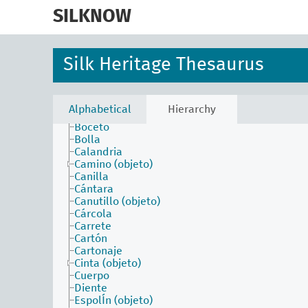
skip
faceta atributos físicos
to
SILKNOW
faceta conceptos asociados
main
faceta estilos y periodos
content
faceta materiales
faceta objetos
Silk Heritage Thesaurus
Aguja
Arcada
Arnés
Batán
Alphabetical
Hierarchy
Bobina
Boceto
Bolla
Calandria
Camino (objeto)
Canilla
Cántara
Canutillo (objeto)
Cárcola
Carrete
Cartón
Cartonaje
Cinta (objeto)
Cuerpo
Diente
EspolÍn (objeto)