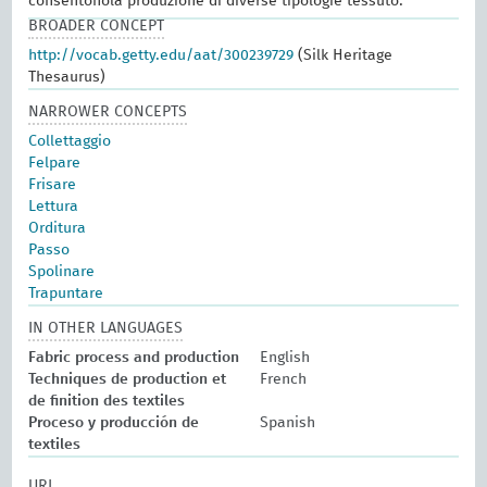
consentonola produzione di diverse tipologie tessuto.
BROADER CONCEPT
http://vocab.getty.edu/aat/300239729
(Silk Heritage
Thesaurus)
NARROWER CONCEPTS
Collettaggio
Felpare
Frisare
Lettura
Orditura
Passo
Spolinare
Trapuntare
IN OTHER LANGUAGES
Fabric process and production
English
Techniques de production et
French
de finition des textiles
Proceso y producción de
Spanish
textiles
URI