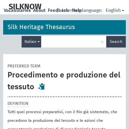
skip
to
SILKNOW
English
Vocabularies
About
Feedback
|
Interface language:
Help
main
content
Silk Heritage Thesaurus
Enter
×
Italian
Search
search
term
PREFERRED TERM
Procedimento e produzione del
tessuto
DEFINITION
Tutti quei processi preparativi, con il filo già sistemato, che
precedono la produzione del tessuto e le azioni che