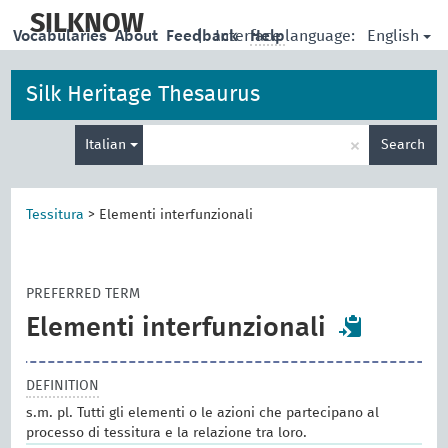
skip
to
SILKNOW
English
Vocabularies
About
Feedback
|
Interface language:
Help
main
content
Silk Heritage Thesaurus
Enter
×
Italian
Search
search
term
Tessitura
>
Elementi interfunzionali
PREFERRED TERM
Elementi interfunzionali
DEFINITION
s.m. pl. Tutti gli elementi o le azioni che partecipano al
processo di tessitura e la relazione tra loro.