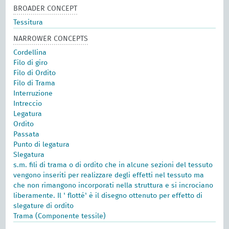
BROADER CONCEPT
Tessitura
NARROWER CONCEPTS
Cordellina
Filo di giro
Filo di Ordito
Filo di Trama
Interruzione
Intreccio
Legatura
Ordito
Passata
Punto di legatura
Slegatura
s.m. fili di trama o di ordito che in alcune sezioni del tessuto
vengono inseriti per realizzare degli effetti nel tessuto ma
che non rimangono incorporati nella struttura e si incrociano
liberamente. Il ' flotté' è il disegno ottenuto per effetto di
slegature di ordito
Trama (Componente tessile)