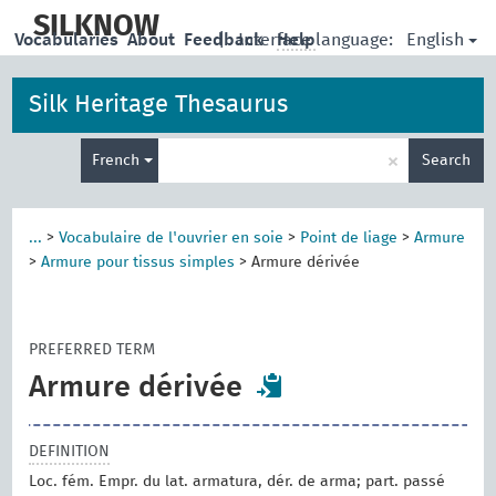
skip
to
SILKNOW
English
Vocabularies
About
Feedback
|
Interface language:
Help
main
content
Silk Heritage Thesaurus
Enter
×
French
Search
search
term
...
>
Vocabulaire de l'ouvrier en soie
>
Point de liage
>
Armure
>
Armure pour tissus simples
>
Armure dérivée
PREFERRED TERM
Armure dérivée
DEFINITION
Loc. fém. Empr. du lat. armatura, dér. de arma; part. passé