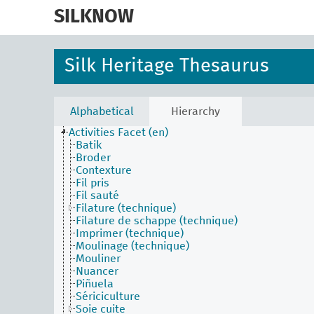
skip
to
SILKNOW
main
content
Silk Heritage Thesaurus
Alphabetical
Hierarchy
Activities Facet (en)
Batik
Broder
Contexture
Fil pris
Fil sauté
Filature (technique)
Filature de schappe (technique)
Imprimer (technique)
Moulinage (technique)
Mouliner
Nuancer
Piñuela
Sériciculture
Soie cuite