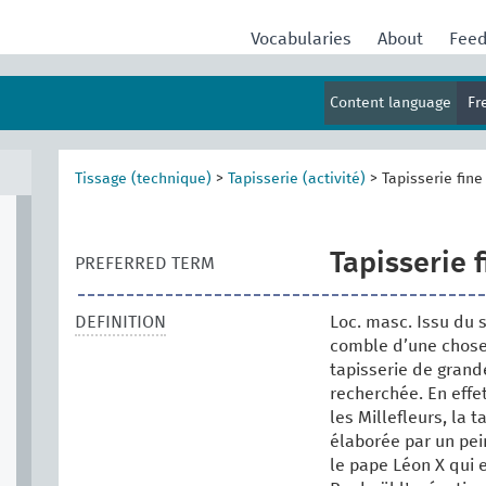
Vocabularies
About
Fee
Content language
Fr
Tissage (technique)
>
Tapisserie (activité)
>
Tapisserie fine
Tapisserie f
PREFERRED TERM
DEFINITION
Loc. masc. Issu du s
comble d’une chose
tapisserie de grande
recherchée. En effe
les Millefleurs, la 
élaborée par un pei
le pape Léon X qui 