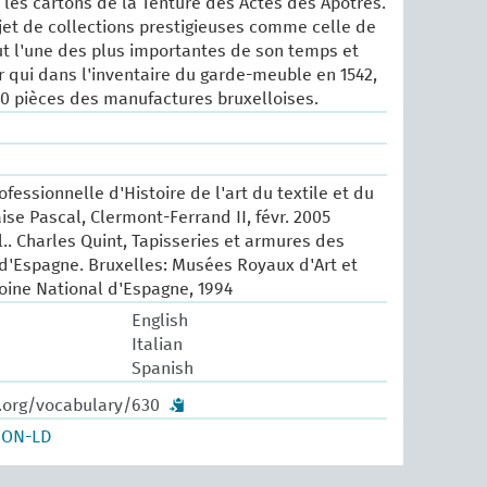
 les cartons de la Tenture des Actes des Apôtres.
objet de collections prestigieuses comme celle de
fut l'une des plus importantes de son temps et
er qui dans l'inventaire du garde-meuble en 1542,
0 pièces des manufactures bruxelloises.
fessionnelle d'Histoire de l'art du textile et du
aise Pascal, Clermont-Ferrand II, févr. 2005
l.. Charles Quint, Tapisseries et armures des
 d'Espagne. Bruxelles: Musées Royaux d'Art et
moine National d'Espagne, 1994
English
Italian
Spanish
w.org/vocabulary/630
SON-LD