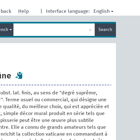
English
dback
Help
|
Interface language:
Enter
×
ench
Search
search
term
ine
ubst. lat. finis, au sens de "degré suprême,
". Terme usuel ou commercial, qui désigne une
 qualité, du meilleur choix, qui est appréciée et
t, simple décor mural produit en série tels que
tapisserie peut être une œuvre plus subtile
ntre. Elle a connu de grands amateurs tels que
enrichit la collection vaticane en commandant à