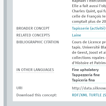
Raphaël l'exécution
Elle a fait aussi l'
Charles Quint, qui 
celle de François I
comptait plus de 20
BROADER CONCEPT
Tapisserie (activité)
RELATED CONCEPTS
Laine
BIBLIOGRAPHIC CITATION
Cours de Licence pro
tapis. Université Bl
de Geest, Joost et a
collections royales
d'Histoire et Patri
IN OTHER LANGUAGES
Fine upholstery
Tappezzeria fine
Tapicería fina
URI
http://data.silkno
Download this concept:
RDF/XML
TURTLE
J