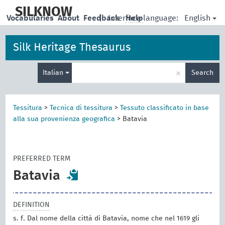
skip
to
SILKNOW
English
Vocabularies
About
Feedback
|
Interface language:
Help
main
content
Silk Heritage Thesaurus
Enter
×
Italian
Search
search
term
Tessitura
>
Tecnica di tessitura
>
Tessuto classificato in base
alla sua provenienza geografica
>
Batavia
PREFERRED TERM
Batavia
DEFINITION
s. f. Dal nome della città di Batavia, nome che nel 1619 gli