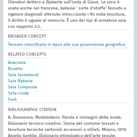
Olandesi dettero a Djakarta sull'isola di Giava. La voce è
usata anche nel francese, batavia ' sorte d'étoffe'.Tessuto a
rigature diagonali ottenute intrecciando i fili nella tessitura,
il diritto è uguale al rovescio. È uno dei tipi di armatura saia
con rapporto 2:2.
BROADER CONCEPT
Tessuto classificato in base alla sua provenienza geografica
RELATED CONCEPTS
Anacoste
Buratto
Saia (armatura)
Saia Batavia
Saia Composta
Seta cruda
Surà
BIBLIOGRAPHIC CITATION
A. Donnanno, Modabolario. Parole e immagini della moda.
Dizionario tecnico-creativo. Storia del costume tessuti e
tessitura tecniche sartoriali accessori e stilisti, Milano, 2018
Aniello Gentile, Dizionario etimologico dell'arte tessile,