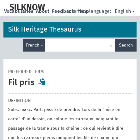
skip
to
SILKNOW
English
Vocabularies
About
Feedback
|
Interface language:
Help
main
content
Silk Heritage Thesaurus
Enter
×
French
Search
search
term
PREFERRED TERM
Fil pris
DEFINITION
Subs. masc. Part. passé de prendre. Lors de la "mise en
carte" d'un dessin, on colorie les carreaux indiquant le
passage de la trame sous la chaîne : ce qui revient à dire
que les carreaux pleins indiquent les fils de chaîne qui