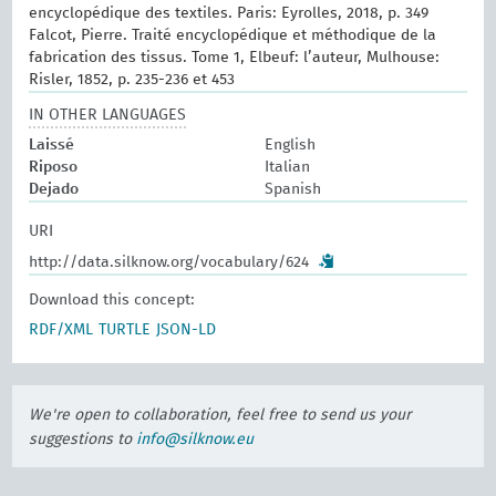
encyclopédique des textiles. Paris: Eyrolles, 2018, p. 349
Falcot, Pierre. Traité encyclopédique et méthodique de la
fabrication des tissus. Tome 1, Elbeuf: l’auteur, Mulhouse:
Risler, 1852, p. 235-236 et 453
IN OTHER LANGUAGES
Laissé
English
Riposo
Italian
Dejado
Spanish
URI
http://data.silknow.org/vocabulary/624
Download this concept:
RDF/XML
TURTLE
JSON-LD
We're open to collaboration, feel free to send us your
suggestions to
info@silknow.eu