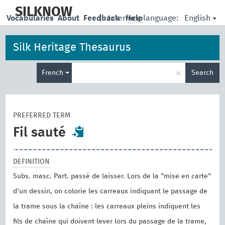
skip
to
SILKNOW
English
Vocabularies
About
Feedback
|
Interface language:
Help
main
content
Silk Heritage Thesaurus
Enter
×
French
Search
search
term
PREFERRED TERM
Fil sauté
DEFINITION
Subs. masc. Part. passé de laisser. Lors de la "mise en carte"
d'un dessin, on colorie les carreaux indiquant le passage de
la trame sous la chaîne : les carreaux pleins indiquent les
fils de chaîne qui doivent lever lors du passage de la trame,