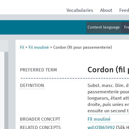
Vocabularies
About
Fee
Content language
Fr
Fil
>
Fil mouliné
>
Cordon (fil pour passementerie)
Cordon (fil
PREFERRED TERM
DEFINITION
Subst. masc. Dim. d
passementerie pour 
longueurs, étant at
droite, puis unies 
ensuite un second t
BROADER CONCEPT
Fil mouliné
RELATED CONCEPTS
wd:Q1865992
(Silk 