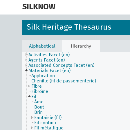
skip
to
SILKNOW
main
content
Silk Heritage Thesaurus
Alphabetical
Hierarchy
Activities Facet (en)
Agents Facet (en)
Associated Concepts Facet (en)
Materials Facet (en)
Application
Chenille (fil de passementerie)
Fibre
Fibroïne
Fil
Âme
Bout
Brin
Fantaisie (fil)
Fil continu
Fil métallique