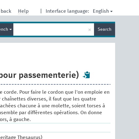
English
dback
Help
|
Interface language:
Enter
×
ench
Search
search
term
 pour passementerie)
e corde. Pour faire le cordon que l'on emploie en
chaînettes diverses, il faut que les quatre
tachées chacune à une molette, soient torses à
ensemble par différentes opérations. On donne
ors, à gauche.
Heritage Thesaurus)