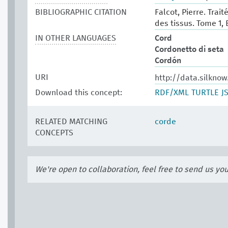
BIBLIOGRAPHIC CITATION
Falcot, Pierre. Tra
des tissus. Tome 1, E
IN OTHER LANGUAGES
Cord
Cordonetto di seta
Cordón
URI
http://data.silkno
Download this concept:
RDF/XML
TURTLE
J
RELATED MATCHING
corde
CONCEPTS
We're open to collaboration, feel free to send us yo