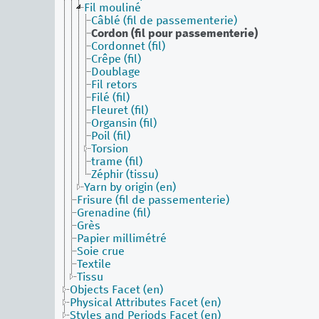
Fil mouliné
Câblé (fil de passementerie)
Cordon (fil pour passementerie)
Cordonnet (fil)
Crêpe (fil)
Doublage
Fil retors
Filé (fil)
Fleuret (fil)
Organsin (fil)
Poil (fil)
Torsion
trame (fil)
Zéphir (tissu)
Yarn by origin (en)
Frisure (fil de passementerie)
Grenadine (fil)
Grès
Papier millimétré
Soie crue
Textile
Tissu
Objects Facet (en)
Physical Attributes Facet (en)
Styles and Periods Facet (en)