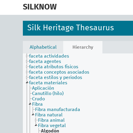
skip
to
SILKNOW
main
content
Silk Heritage Thesaurus
Alphabetical
Hierarchy
faceta actividades
faceta agentes
faceta atributos físicos
faceta conceptos asociados
faceta estilos y periodos
faceta materiales
Aplicación
Canutillo (hilo)
Crudo
Fibra
Fibra manufacturada
Fibra natural
Fibra animal
Fibra vegetal
Algodón