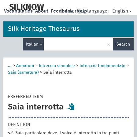
skip
to
SILKNOW
English
Vocabularies
About
Feedback
|
Interface language:
Help
main
content
Silk Heritage Thesaurus
Enter
×
Italian
Search
search
term
...
>
Armatura
>
Intreccio semplice
>
Intreccio fondamentale
>
Saia (armatura)
>
Saia interrotta
PREFERRED TERM
Saia interrotta
DEFINITION
s.f. Saia particolare dove il solco è interrotto in tre punti