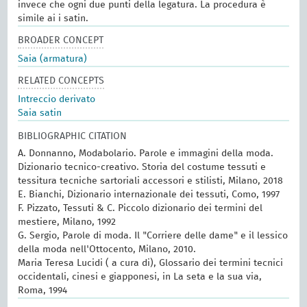
invece che ogni due punti della legatura. La procedura è
simile ai i satin.
BROADER CONCEPT
Saia (armatura)
RELATED CONCEPTS
Intreccio derivato
Saia satin
BIBLIOGRAPHIC CITATION
A. Donnanno, Modabolario. Parole e immagini della moda.
Dizionario tecnico-creativo. Storia del costume tessuti e
tessitura tecniche sartoriali accessori e stilisti, Milano, 2018
E. Bianchi, Dizionario internazionale dei tessuti, Como, 1997
F. Pizzato, Tessuti & C. Piccolo dizionario dei termini del
mestiere, Milano, 1992
G. Sergio, Parole di moda. Il "Corriere delle dame" e il lessico
della moda nell'Ottocento, Milano, 2010.
Maria Teresa Lucidi ( a cura di), Glossario dei termini tecnici
occidentali, cinesi e giapponesi, in La seta e la sua via,
Roma, 1994