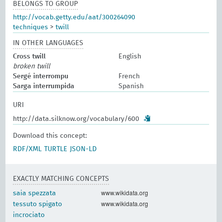
BELONGS TO GROUP
http://vocab.getty.edu/aat/300264090
techniques
>
twill
IN OTHER LANGUAGES
Cross twill
English
broken twill
Sergé interrompu
French
Sarga interrumpida
Spanish
URI
http://data.silknow.org/vocabulary/600
Download this concept:
RDF/XML
TURTLE
JSON-LD
EXACTLY MATCHING CONCEPTS
www.wikidata.org
saia spezzata
www.wikidata.org
tessuto spigato
incrociato