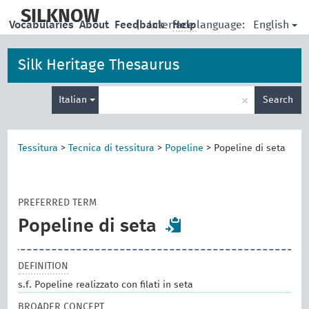
skip
to
SILKNOW
English
Vocabularies
About
Feedback
|
Interface language:
Help
main
content
Silk Heritage Thesaurus
Enter
×
Italian
Search
search
term
Tessitura
>
Tecnica di tessitura
>
Popeline
>
Popeline di seta
PREFERRED TERM
Popeline di seta
DEFINITION
s.f. Popeline realizzato con filati in seta
BROADER CONCEPT