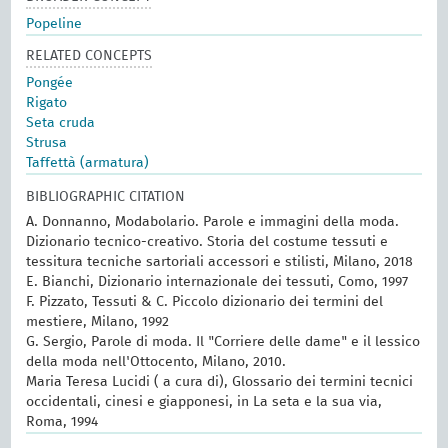
Popeline
RELATED CONCEPTS
Pongée
Rigato
Seta cruda
Strusa
Taffettà (armatura)
BIBLIOGRAPHIC CITATION
A. Donnanno, Modabolario. Parole e immagini della moda.
Dizionario tecnico-creativo. Storia del costume tessuti e
tessitura tecniche sartoriali accessori e stilisti, Milano, 2018
E. Bianchi, Dizionario internazionale dei tessuti, Como, 1997
F. Pizzato, Tessuti & C. Piccolo dizionario dei termini del
mestiere, Milano, 1992
G. Sergio, Parole di moda. Il "Corriere delle dame" e il lessico
della moda nell'Ottocento, Milano, 2010.
Maria Teresa Lucidi ( a cura di), Glossario dei termini tecnici
occidentali, cinesi e giapponesi, in La seta e la sua via,
Roma, 1994