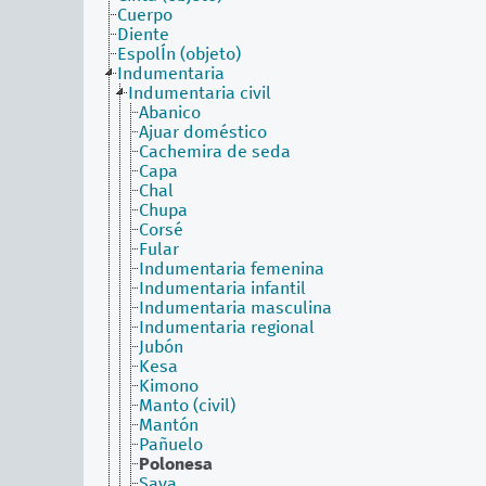
Cuerpo
Diente
EspolÍn (objeto)
Indumentaria
Indumentaria civil
Abanico
Ajuar doméstico
Cachemira de seda
Capa
Chal
Chupa
Corsé
Fular
Indumentaria femenina
Indumentaria infantil
Indumentaria masculina
Indumentaria regional
Jubón
Kesa
Kimono
Manto (civil)
Mantón
Pañuelo
Polonesa
Saya