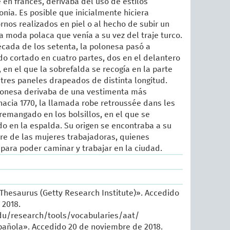
 en francés, derivaba del uso de estilos
nia. Es posible que inicialmente hiciera
rnos realizados en piel o al hecho de subir un
na moda polaca que venía a su vez del traje turco.
década de los setenta, la polonesa pasó a
o cortado en cuatro partes, dos en el delantero
 en el que la sobrefalda se recogía en la parte
tres paneles drapeados de distinta longitud.
onesa derivaba de una vestimenta más
acia 1770, la llamada robe retroussée dans les
remangado en los bolsillos, en el que se
o en la espalda. Su origen se encontraba a su
re de las mujeres trabajadoras, quienes
 para poder caminar y trabajar en la ciudad.
 Thesaurus (Getty Research Institute)». Accedido
 2018.
du/research/tools/vocabularies/aat/
añola». Accedido 20 de noviembre de 2018.