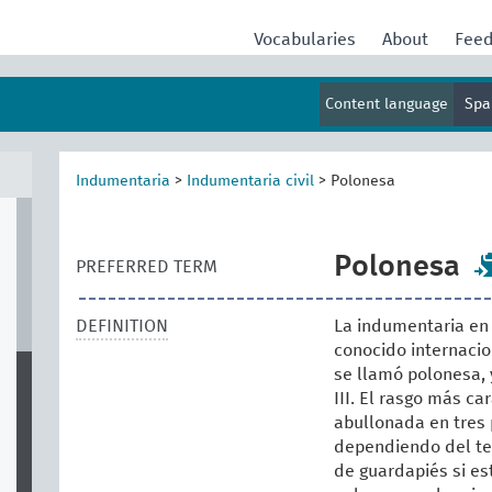
Vocabularies
About
Fee
Content language
Spa
Indumentaria
>
Indumentaria civil
>
Polonesa
Polonesa
PREFERRED TERM
DEFINITION
La indumentaria en e
conocido internaci
se llamó polonesa, 
III. El rasgo más ca
abullonada en tres
dependiendo del tej
de guardapiés si e