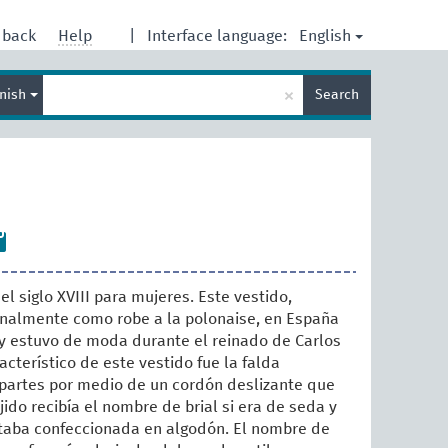
English
dback
Help
|
Interface language:
Enter
×
nish
Search
search
term
l siglo XVIII para mujeres. Este vestido,
onalmente como robe a la polonaise, en España
y estuvo de moda durante el reinado de Carlos
racterístico de este vestido fue la falda
 partes por medio de un cordón deslizante que
ido recibía el nombre de brial si era de seda y
staba confeccionada en algodón. El nombre de