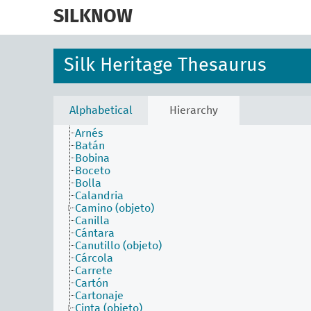
skip
to
SILKNOW
faceta actividades
main
faceta agentes
content
faceta atributos físicos
faceta conceptos asociados
Silk Heritage Thesaurus
faceta estilos y periodos
faceta materiales
faceta objetos
Aguja
Alphabetical
Hierarchy
Arcada
Arnés
Batán
Bobina
Boceto
Bolla
Calandria
Camino (objeto)
Canilla
Cántara
Canutillo (objeto)
Cárcola
Carrete
Cartón
Cartonaje
Cinta (objeto)