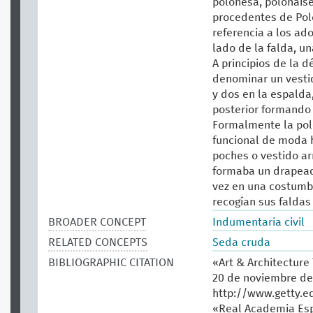
polonesa, polonaise
procedentes de Polo
referencia a los ado
lado de la falda, u
A principios de la 
denominar un vestid
y dos en la espalda,
posterior formando 
Formalmente la pol
funcional de moda h
poches o vestido ar
formaba un drapead
vez en una costumb
recogían sus faldas
BROADER CONCEPT
Indumentaria civil
RELATED CONCEPTS
Seda cruda
BIBLIOGRAPHIC CITATION
«Art & Architecture
20 de noviembre de
http://www.getty.e
«Real Academia Esp