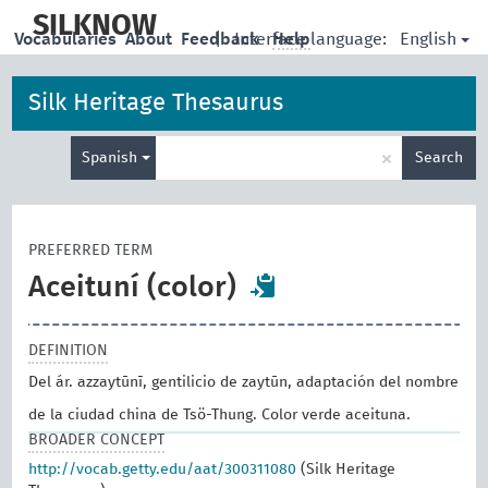
skip
to
SILKNOW
English
Vocabularies
About
Feedback
|
Interface language:
Help
main
content
Silk Heritage Thesaurus
Enter
×
Spanish
Search
search
term
PREFERRED TERM
Aceituní (color)
DEFINITION
Del ár. azzaytūnī, gentilicio de zaytūn, adaptación del nombre
de la ciudad china de Tsö-Thung. Color verde aceituna.
BROADER CONCEPT
http://vocab.getty.edu/aat/300311080
(Silk Heritage