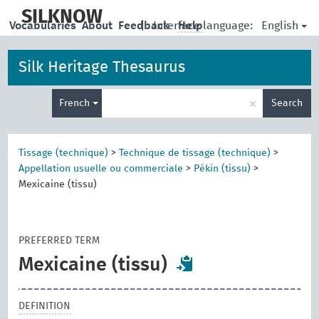
skip
to
SILKNOW
English
Vocabularies
About
Feedback
|
Interface language:
Help
main
content
Silk Heritage Thesaurus
Enter
×
French
Search
search
term
Tissage (technique)
>
Technique de tissage (technique)
>
Appellation usuelle ou commerciale
>
Pékin (tissu)
>
Mexicaine (tissu)
PREFERRED TERM
Mexicaine (tissu)
DEFINITION