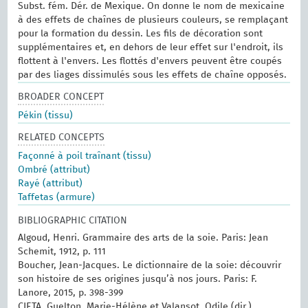
Subst. fém. Dér. de Mexique. On donne le nom de mexicaine
à des effets de chaînes de plusieurs couleurs, se remplaçant
pour la formation du dessin. Les fils de décoration sont
supplémentaires et, en dehors de leur effet sur l'endroit, ils
flottent à l'envers. Les flottés d'envers peuvent être coupés
par des liages dissimulés sous les effets de chaîne opposés.
BROADER CONCEPT
Pékin (tissu)
RELATED CONCEPTS
Façonné à poil traînant (tissu)
Ombré (attribut)
Rayé (attribut)
Taffetas (armure)
BIBLIOGRAPHIC CITATION
Algoud, Henri. Grammaire des arts de la soie. Paris: Jean
Schemit, 1912, p. 111
Boucher, Jean-Jacques. Le dictionnaire de la soie: découvrir
son histoire de ses origines jusqu’à nos jours. Paris: F.
Lanore, 2015, p. 398-399
CIETA, Guelton, Marie-Hélène et Valansot, Odile (dir.).