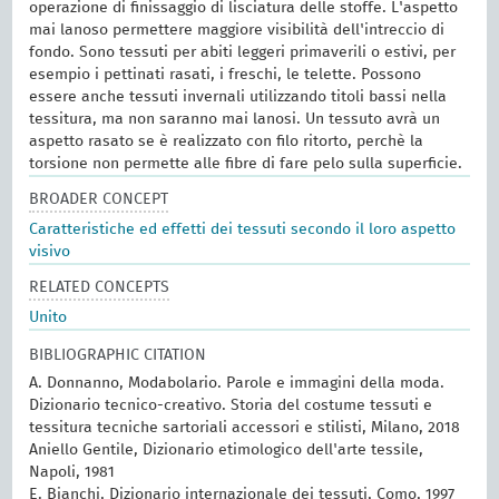
operazione di finissaggio di lisciatura delle stoffe. L'aspetto
mai lanoso permettere maggiore visibilità dell'intreccio di
fondo. Sono tessuti per abiti leggeri primaverili o estivi, per
esempio i pettinati rasati, i freschi, le telette. Possono
essere anche tessuti invernali utilizzando titoli bassi nella
tessitura, ma non saranno mai lanosi. Un tessuto avrà un
aspetto rasato se è realizzato con filo ritorto, perchè la
torsione non permette alle fibre di fare pelo sulla superficie.
BROADER CONCEPT
Caratteristiche ed effetti dei tessuti secondo il loro aspetto
visivo
RELATED CONCEPTS
Unito
BIBLIOGRAPHIC CITATION
A. Donnanno, Modabolario. Parole e immagini della moda.
Dizionario tecnico-creativo. Storia del costume tessuti e
tessitura tecniche sartoriali accessori e stilisti, Milano, 2018
Aniello Gentile, Dizionario etimologico dell'arte tessile,
Napoli, 1981
E. Bianchi, Dizionario internazionale dei tessuti, Como, 1997