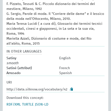
F. Pizzato, Tessuti & C. Piccolo dizionario dei termini del
mestiere, Milano, 1992
G. Sergio, Parole di moda. Il "Corriere delle dame" e il lessico
della moda nell'Ottocento, Milano, 2010.
Maria Teresa Lucidi ( a cura di), Glossario dei termini tecnici
occidentali, cinesi e giapponesi, in La seta e la sua via,
Roma, 1994
Mariella Azzali, Dizionario di costume e moda, dal filo
all'abito, Roma, 2015
IN OTHER LANGUAGES
Satiny
English
smooth
Satiné (attribut)
French
Arrasado
Spanish
URI
http://data.silknow.org/vocabulary/42
Download this concept:
RDF/XML
TURTLE
JSON-LD