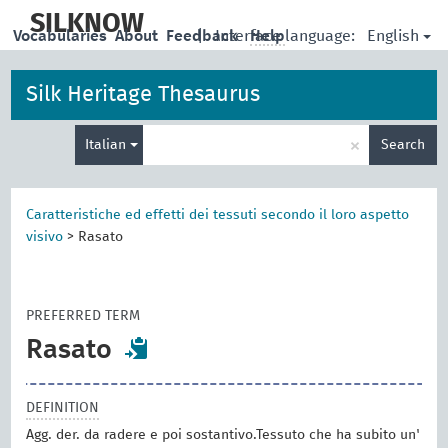
skip
to
SILKNOW
English
Vocabularies
About
Feedback
|
Interface language:
Help
main
content
Silk Heritage Thesaurus
Enter
×
Italian
Search
search
term
Caratteristiche ed effetti dei tessuti secondo il loro aspetto
visivo
>
Rasato
PREFERRED TERM
Rasato
DEFINITION
Agg. der. da radere e poi sostantivo.Tessuto che ha subito un'