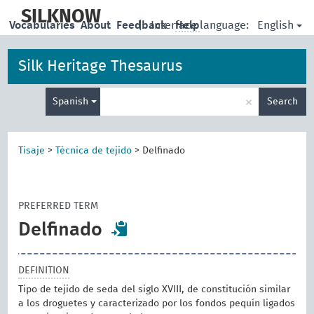
skip
to
SILKNOW
English
Vocabularies
About
Feedback
|
Interface language:
Help
main
content
Silk Heritage Thesaurus
Enter
×
Spanish
Search
search
term
Tisaje
>
Técnica de tejido
>
Delfinado
PREFERRED TERM
Delfinado
DEFINITION
Tipo de tejido de seda del siglo XVIII, de constitución similar
a los droguetes y caracterizado por los fondos pequín ligados