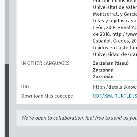
Príncipe en los Real
Universitat de Valèn
Montserrat, y Garcí
telas y tejidos cast
León, 2004;«Real A
de 2018. http://www
Español. Gredos, 2
tejidos en castella
Universidad de Gra
IN OTHER LANGUAGES
Zarzahan (tissu)
Zarzahán
Zarzahán
URI
http://data.silkno
Download this concept:
RDF/XML
TURTLE
J
We're open to collaboration, feel free to send us yo