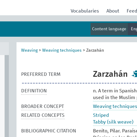
Vocabularies
About
Fee
Content language
En
Weaving
>
Weaving techniques
>
Zarzahán
Zarzahán
PREFERRED TERM
DEFINITION
n. A term in Spanish
used in the Muslim 
BROADER CONCEPT
Weaving technique
RELATED CONCEPTS
Striped
Tabby (silk weave)
BIBLIOGRAPHIC CITATION
Benito, Pilar. Paraí