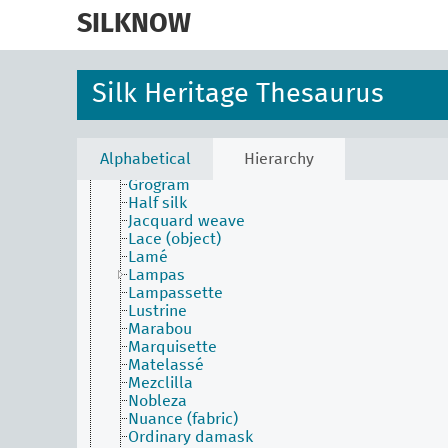
skip
Droguet
to
SILKNOW
Effect
main
Esparragón
content
Espolín
Faille française
Silk Heritage Thesaurus
Figured
Figuring with extra weft
Geographic featured textiles
Girdle
Alphabetical
Hierarchy
Grenadine (thread)
Grogram
Half silk
Jacquard weave
Lace (object)
Lamé
Lampas
Lampassette
Lustrine
Marabou
Marquisette
Matelassé
Mezclilla
Nobleza
Nuance (fabric)
Ordinary damask