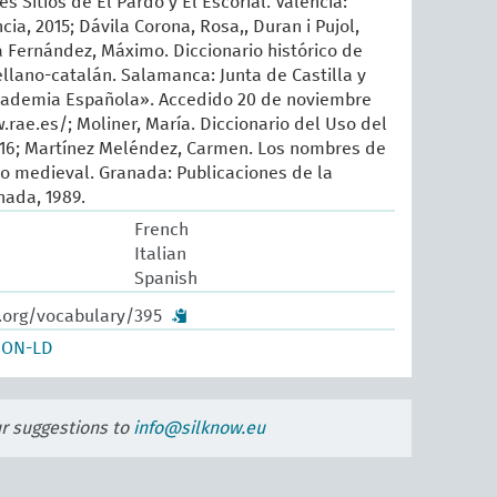
es Sitios de El Pardo y El Escorial. València:
cia, 2015; Dávila Corona, Rosa,, Duran i Pujol,
a Fernández, Máximo. Diccionario histórico de
ellano-catalán. Salamanca: Junta de Castilla y
cademia Española». Accedido 20 de noviembre
.rae.es/; Moliner, María. Diccionario del Uso del
016; Martínez Meléndez, Carmen. Los nombres de
no medieval. Granada: Publicaciones de la
nada, 1989.
French
Italian
Spanish
w.org/vocabulary/395
SON-LD
ur suggestions to
info@silknow.eu