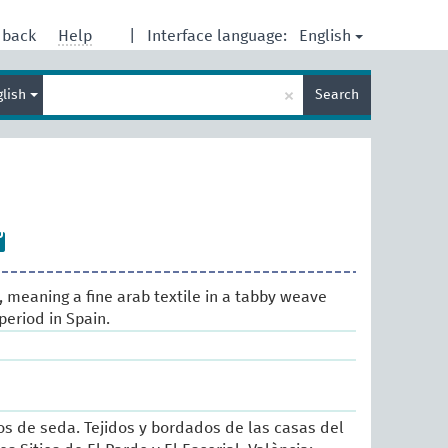
English
dback
Help
|
Interface language:
Enter
×
glish
Search
search
term
, meaning a fine arab textile in a tabby weave
period in Spain.
s
sos de seda. Tejidos y bordados de las casas del