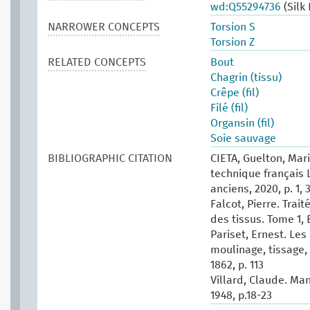
wd:Q55294736
(Silk
NARROWER CONCEPTS
Torsion S
Torsion Z
RELATED CONCEPTS
Bout
Chagrin (tissu)
Crêpe (fil)
Filé (fil)
Organsin (fil)
Soie sauvage
BIBLIOGRAPHIC CITATION
CIETA, Guelton, Mari
technique français 
anciens, 2020, p. 1, 
Falcot, Pierre. Tra
des tissus. Tome 1, E
Pariset, Ernest. Les 
moulinage, tissage, t
1862, p. 113
Villard, Claude. Man
1948, p.18-23