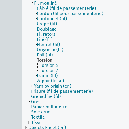
Fil mouliné
Câblé (fil de passementerie)
Cordon (fil pour passementerie)
Cordonnet (fil)
Crêpe (fil)
Doublage
Fil retors
Filé (fil)
Fleuret (fil)
Organsin (fil)
Poil (fil)
Torsion
Torsion S
Torsion Z
trame (fil)
Zéphir (tissu)
Yarn by origin (en)
Frisure (fil de passementerie)
Grenadine (fil)
Grès
Papier millimétré
Soie crue
Textile
Tissu
Objects Facet (en)