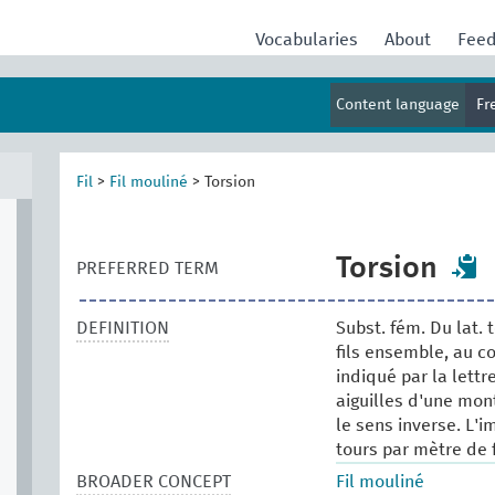
Vocabularies
About
Fee
Content language
Fr
Fil
>
Fil mouliné
>
Torsion
Torsion
PREFERRED TERM
DEFINITION
Subst. fém. Du lat. t
fils ensemble, au c
indiqué par la lettr
aiguilles d'une mont
le sens inverse. L'
tours par mètre de f
BROADER CONCEPT
Fil mouliné