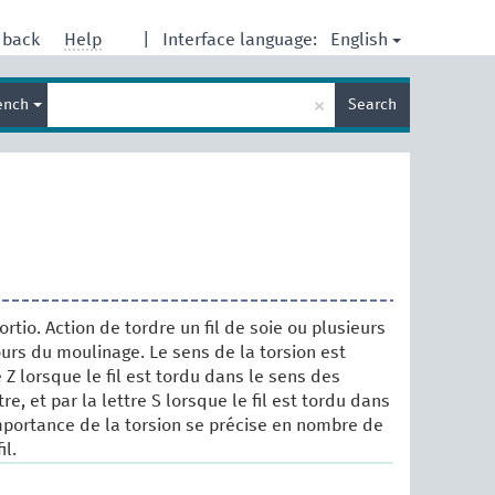
English
dback
Help
|
Interface language:
Enter
×
ench
Search
search
term
ortio. Action de tordre un fil de soie ou plusieurs
ours du moulinage. Le sens de la torsion est
e Z lorsque le fil est tordu dans le sens des
re, et par la lettre S lorsque le fil est tordu dans
importance de la torsion se précise en nombre de
il.