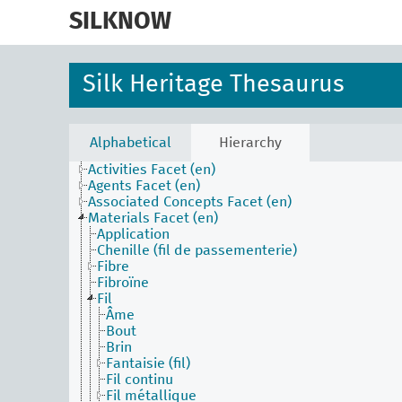
skip
to
SILKNOW
main
content
Silk Heritage Thesaurus
Alphabetical
Hierarchy
Activities Facet (en)
Agents Facet (en)
Associated Concepts Facet (en)
Materials Facet (en)
Application
Chenille (fil de passementerie)
Fibre
Fibroïne
Fil
Âme
Bout
Brin
Fantaisie (fil)
Fil continu
Fil métallique