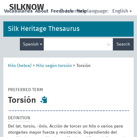
skip
to
SILKNOW
English
Vocabularies
About
Feedback
|
Interface language:
Help
main
content
Silk Heritage Thesaurus
Enter
×
Spanish
Search
search
term
Hilo (hebra)
>
Hilo según torsión
>
Torsión
PREFERRED TERM
Torsión
DEFINITION
Del lat. torsio, -ōnis. Acción de torcer un hilo o varios para
otorgarles mayor fuerza y resistencia. Dependiendo del