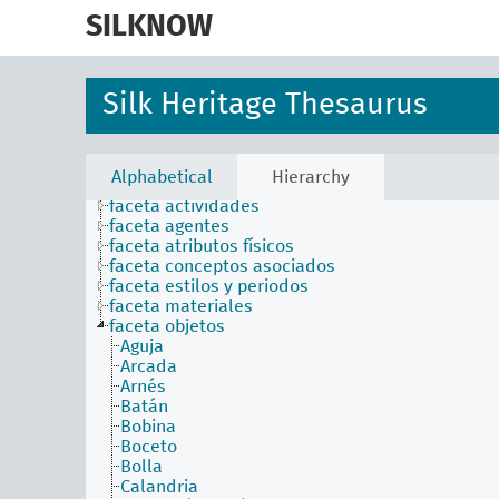
skip
to
SILKNOW
main
content
Silk Heritage Thesaurus
Alphabetical
Hierarchy
faceta actividades
faceta agentes
faceta atributos físicos
faceta conceptos asociados
faceta estilos y periodos
faceta materiales
faceta objetos
Aguja
Arcada
Arnés
Batán
Bobina
Boceto
Bolla
Calandria