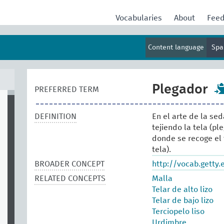
Vocabularies
About
Fee
Content language
Spa
Plegador
PREFERRED TERM
DEFINITION
En el arte de la sed
tejiendo la tela (p
donde se recoge el
tela).
BROADER CONCEPT
http://vocab.getty
RELATED CONCEPTS
Malla
Telar de alto lizo
Telar de bajo lizo
Terciopelo liso
Urdimbre