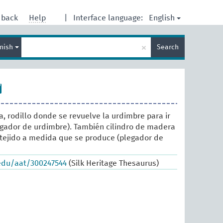
English
dback
Help
|
Interface language:
Enter
×
nish
Search
search
term
a, rodillo donde se revuelve la urdimbre para ir
legador de urdimbre). También cilindro de madera
 tejido a medida que se produce (plegador de
.edu/aat/300247544
(Silk Heritage Thesaurus)