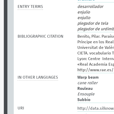
ENTRY TERMS
desarrollador
enjulio
enjullo
plegador de tela
plegador de urdimb
BIBLIOGRAPHIC CITATION
Benito, Pilar. Paraí
Príncipe en los Real
Universitat de Valèn
CIETA. vocabulario T
Lyon: Centre Intern
«Real Academia Esp
http://www.rae.es/
IN OTHER LANGUAGES
Warp beam
cane roller
Rouleau
Ensouple
Subbio
URI
http://data.silkno