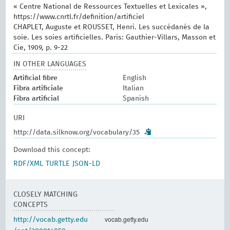
« Centre National de Ressources Textuelles et Lexicales »,
https://www.cnrtl.fr/definition/artificiel
CHAPLET, Auguste et ROUSSET, Henri. Les succédanés de la
soie. Les soies artificielles. Paris: Gauthier-Villars, Masson et
Cie, 1909, p. 9-22
IN OTHER LANGUAGES
Artificial fibre
English
Fibra artificiale
Italian
Fibra artificial
Spanish
URI
http://data.silknow.org/vocabulary/35
Download this concept:
RDF/XML
TURTLE
JSON-LD
CLOSELY MATCHING
CONCEPTS
vocab.getty.edu
http://vocab.getty.edu