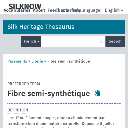
skip
to
SILKNOW
English
Vocabularies
About
Feedback
|
Interface language:
Help
main
content
Silk Heritage Thesaurus
Enter
×
French
Search
search
term
Parements
>
Literie
>
Fibre semi-synthétique
PREFERRED TERM
Fibre semi-synthétique
DEFINITION
Loc. fém. Filament souple, obtenu chimiquement par
transformation d'une matière naturelle. Depuis le 8 juillet