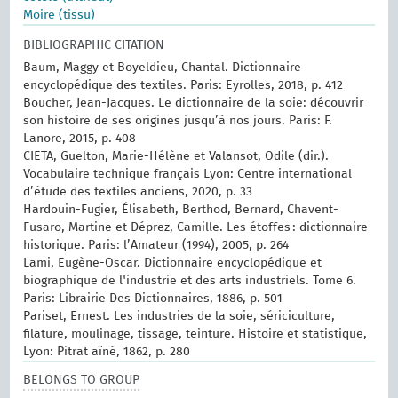
Moire (tissu)
BIBLIOGRAPHIC CITATION
Baum, Maggy et Boyeldieu, Chantal. Dictionnaire
encyclopédique des textiles. Paris: Eyrolles, 2018, p. 412
Boucher, Jean-Jacques. Le dictionnaire de la soie: découvrir
son histoire de ses origines jusqu’à nos jours. Paris: F.
Lanore, 2015, p. 408
CIETA, Guelton, Marie-Hélène et Valansot, Odile (dir.).
Vocabulaire technique français Lyon: Centre international
d’étude des textiles anciens, 2020, p. 33
Hardouin-Fugier, Élisabeth, Berthod, Bernard, Chavent-
Fusaro, Martine et Déprez, Camille. Les étoffes : dictionnaire
historique. Paris: l’Amateur (1994), 2005, p. 264
Lami, Eugène-Oscar. Dictionnaire encyclopédique et
biographique de l'industrie et des arts industriels. Tome 6.
Paris: Librairie Des Dictionnaires, 1886, p. 501
Pariset, Ernest. Les industries de la soie, sériciculture,
filature, moulinage, tissage, teinture. Histoire et statistique,
Lyon: Pitrat aîné, 1862, p. 280
BELONGS TO GROUP