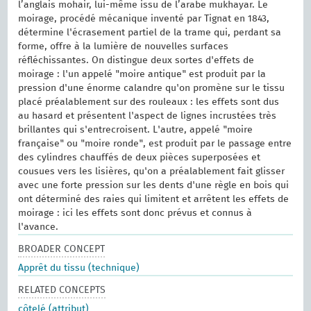
l’anglais mohair, lui-même issu de l’arabe mukhayar. Le
moirage, procédé mécanique inventé par Tignat en 1843,
détermine l'écrasement partiel de la trame qui, perdant sa
forme, offre à la lumière de nouvelles surfaces
réfléchissantes. On distingue deux sortes d'effets de
moirage : l'un appelé "moire antique" est produit par la
pression d'une énorme calandre qu'on promène sur le tissu
placé préalablement sur des rouleaux : les effets sont dus
au hasard et présentent l'aspect de lignes incrustées très
brillantes qui s'entrecroisent. L'autre, appelé "moire
française" ou "moire ronde", est produit par le passage entre
des cylindres chauffés de deux pièces superposées et
cousues vers les lisières, qu'on a préalablement fait glisser
avec une forte pression sur les dents d'une règle en bois qui
ont déterminé des raies qui limitent et arrêtent les effets de
moirage : ici les effets sont donc prévus et connus à
l'avance.
BROADER CONCEPT
Apprêt du tissu (technique)
RELATED CONCEPTS
côtelé (attribut)