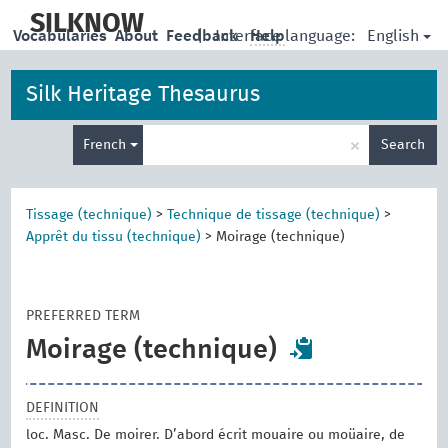
skip
to
SILKNOW
English
Vocabularies
About
Feedback
|
Interface language:
Help
main
content
Silk Heritage Thesaurus
Enter
×
French
Search
search
term
Tissage (technique)
>
Technique de tissage (technique)
>
Apprêt du tissu (technique)
>
Moirage (technique)
PREFERRED TERM
Moirage (technique)
DEFINITION
loc. Masc. De moirer. D’abord écrit mouaire ou moüaire, de