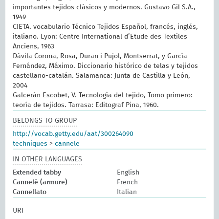
importantes tejidos clásicos y modernos. Gustavo Gil S.A.,
1949
CIETA. vocabulario Técnico Tejidos Español, francés, inglés,
italiano. Lyon: Centre International d’Etude des Textiles
Anciens, 1963
Dávila Corona, Rosa, Duran i Pujol, Montserrat, y García
Fernández, Máximo. Diccionario histórico de telas y tejidos
castellano-catalán. Salamanca: Junta de Castilla y León,
2004
Galcerán Escobet, V. Tecnología del tejido, Tomo primero:
teoría de tejidos. Tarrasa: Editograf Pina, 1960.
BELONGS TO GROUP
http://vocab.getty.edu/aat/300264090
techniques
>
cannele
IN OTHER LANGUAGES
Extended tabby
English
Cannelé (armure)
French
Cannellato
Italian
URI