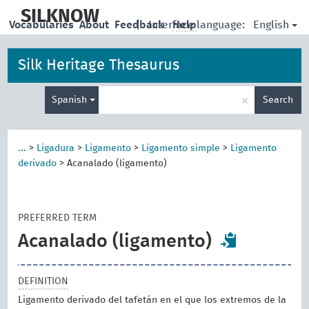
skip
to
SILKNOW
English
Vocabularies
About
Feedback
|
Interface language:
Help
main
content
Silk Heritage Thesaurus
Enter
×
Spanish
Search
search
term
...
>
Ligadura
>
Ligamento
>
Ligamento simple
>
Ligamento
derivado
>
Acanalado (ligamento)
PREFERRED TERM
Acanalado (ligamento)
DEFINITION
Ligamento derivado del tafetán en el que los extremos de la