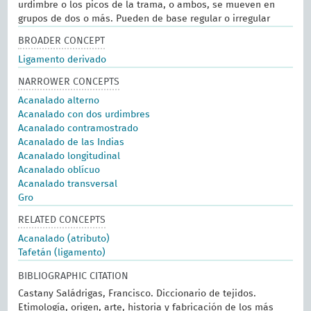
urdimbre o los picos de la trama, o ambos, se mueven en
grupos de dos o más. Pueden de base regular o irregular
BROADER CONCEPT
Ligamento derivado
NARROWER CONCEPTS
Acanalado alterno
Acanalado con dos urdimbres
Acanalado contramostrado
Acanalado de las Indias
Acanalado longitudinal
Acanalado oblícuo
Acanalado transversal
Gro
RELATED CONCEPTS
Acanalado (atributo)
Tafetán (ligamento)
BIBLIOGRAPHIC CITATION
Castany Saládrigas, Francisco. Diccionario de tejidos.
Etimología, origen, arte, historia y fabricación de los más