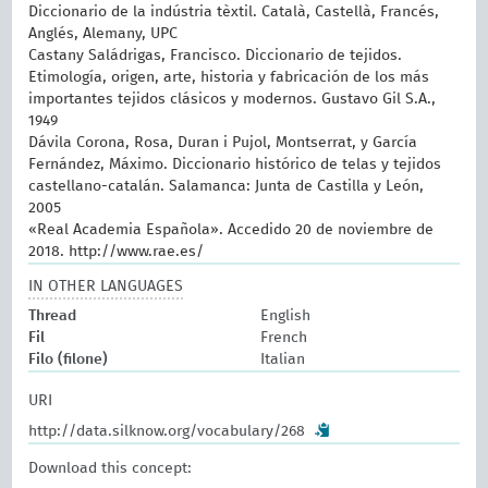
Diccionario de la indústria tèxtil. Català, Castellà, Francés,
Anglés, Alemany, UPC
Castany Saládrigas, Francisco. Diccionario de tejidos.
Etimología, origen, arte, historia y fabricación de los más
importantes tejidos clásicos y modernos. Gustavo Gil S.A.,
1949
Dávila Corona, Rosa, Duran i Pujol, Montserrat, y García
Fernández, Máximo. Diccionario histórico de telas y tejidos
castellano-catalán. Salamanca: Junta de Castilla y León,
2005
«Real Academia Española». Accedido 20 de noviembre de
2018. http://www.rae.es/
IN OTHER LANGUAGES
Thread
English
Fil
French
Filo (filone)
Italian
URI
http://data.silknow.org/vocabulary/268
Download this concept: