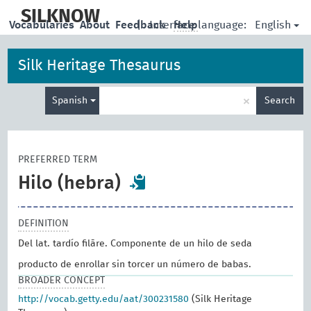
skip
to
SILKNOW
English
Vocabularies
About
Feedback
|
Interface language:
Help
main
content
Silk Heritage Thesaurus
Enter
×
Spanish
Search
search
term
PREFERRED TERM
Hilo (hebra)
DEFINITION
Del lat. tardío filāre. Componente de un hilo de seda
producto de enrollar sin torcer un número de babas.
BROADER CONCEPT
http://vocab.getty.edu/aat/300231580
(Silk Heritage