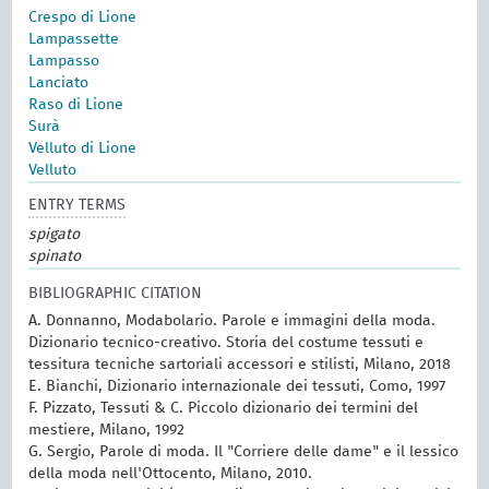
Crespo di Lione
Lampassette
Lampasso
Lanciato
Raso di Lione
Surà
Velluto di Lione
Velluto
ENTRY TERMS
spigato
spinato
BIBLIOGRAPHIC CITATION
A. Donnanno, Modabolario. Parole e immagini della moda.
Dizionario tecnico-creativo. Storia del costume tessuti e
tessitura tecniche sartoriali accessori e stilisti, Milano, 2018
E. Bianchi, Dizionario internazionale dei tessuti, Como, 1997
F. Pizzato, Tessuti & C. Piccolo dizionario dei termini del
mestiere, Milano, 1992
G. Sergio, Parole di moda. Il "Corriere delle dame" e il lessico
della moda nell'Ottocento, Milano, 2010.