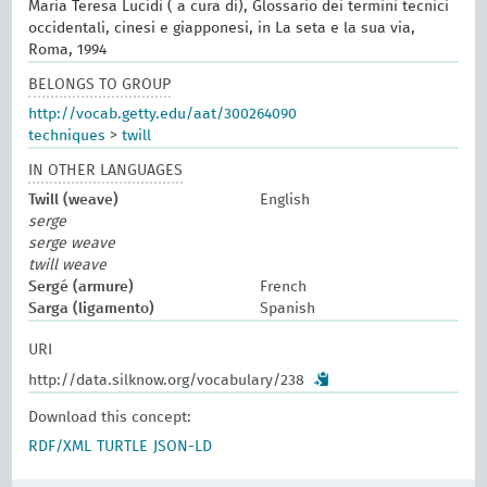
Maria Teresa Lucidi ( a cura di), Glossario dei termini tecnici
occidentali, cinesi e giapponesi, in La seta e la sua via,
Roma, 1994
BELONGS TO GROUP
http://vocab.getty.edu/aat/300264090
techniques
>
twill
IN OTHER LANGUAGES
Twill (weave)
English
serge
serge weave
twill weave
Sergé (armure)
French
Sarga (ligamento)
Spanish
URI
http://data.silknow.org/vocabulary/238
Download this concept:
RDF/XML
TURTLE
JSON-LD