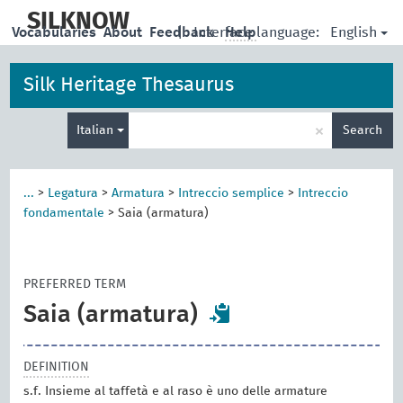
skip
to
SILKNOW
English
Vocabularies
About
Feedback
|
Interface language:
Help
main
content
Silk Heritage Thesaurus
Enter
×
Italian
Search
search
term
...
>
Legatura
>
Armatura
>
Intreccio semplice
>
Intreccio
fondamentale
>
Saia (armatura)
PREFERRED TERM
Saia (armatura)
DEFINITION
s.f. Insieme al taffetà e al raso è uno delle armature