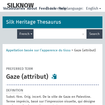
skip
to
SILKNOW
English
Vocabularies
About
Feedback
|
Interface language:
Help
main
content
Silk Heritage Thesaurus
Enter
×
French
Search
search
term
Appellation basée sur l’apparence du tissu
>
Gaze (attribut)
PREFERRED TERM
Gaze (attribut)
DEFINITION
Subst. fém. Orig. incert. De la ville de Gaza en Palestine.
Terme imprécis, basé sur l'impression visuelle, qui désigne