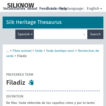
skip
to
SILKNOW
English
Vocabularies
About
Feedback
|
Interface language:
Help
main
content
Silk Heritage Thesaurus
Enter
×
Spanish
Search
search
term
...
>
Fibra animal
>
Seda
>
Seda bombyx mori
>
Deshechos de
seda
>
Filadiz
PREFERRED TERM
Filadiz
DEFINITION
De filar. Seda obtenida de los capullos rotos y por lo tanto