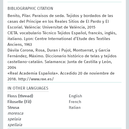
BIBLIOGRAPHIC CITATION
Benito, Pilar. Paraísos de seda. Tejidos y bordados de las
casas del Príncipe en los Reales Sitios de El Pardo y El
Escorial. València: Universitat de València, 2015
CIETA. vocabulario Técnico Tejidos Español, francés, inglés,
italiano. Lyon: Centre International d’Etude des Textiles
Anciens, 1963
Dávila Corona, Rosa, Duran i Pujol, Montserrat, y García
Fernández, Máximo. Diccionario histórico de telas y tejidos
castellano-catalán. Salamanca: Junta de Castilla y León,
2004
«Real Academia Española». Accedido 20 de noviembre de
2018. http://www.rae.es/
IN OTHER LANGUAGES
Floss (thread)
English
Filoselle (Fil)
French
Strusa
Italian
moresca
spelaia
spellaia