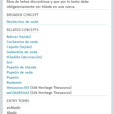
fibra de hebra discontinua y que por lo tanto debe
obligatoriamente ser hilada en una rueca.
BROADER CONCEPT
Deshechos de seda
RELATED CONCEPTS
Adúcar (tejido)
Cachemira de seda
Capullo (tejido)
Gabardina de seda
Hiladillo (decoración)
Jusi
Popelín de Irlanda
Popelín de seda
Popelín
Radamés
thesaurus:555
(Silk Heritage Thesaurus)
wd:Q63852445
(Silk Heritage Thesaurus)
ENTRY TERMS
esfiladiz
filadís