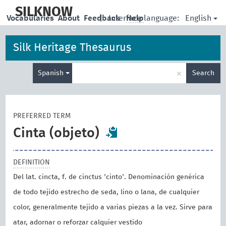
skip
to
SILKNOW
English
Vocabularies
About
Feedback
|
Interface language:
Help
main
content
Silk Heritage Thesaurus
Enter
×
Spanish
Search
search
term
PREFERRED TERM
Cinta (objeto)
DEFINITION
Del lat. cincta, f. de cinctus 'cinto'. Denominación genérica
de todo tejido estrecho de seda, lino o lana, de cualquier
color, generalmente tejido a varias piezas a la vez. Sirve para
atar, adornar o reforzar calquier vestido