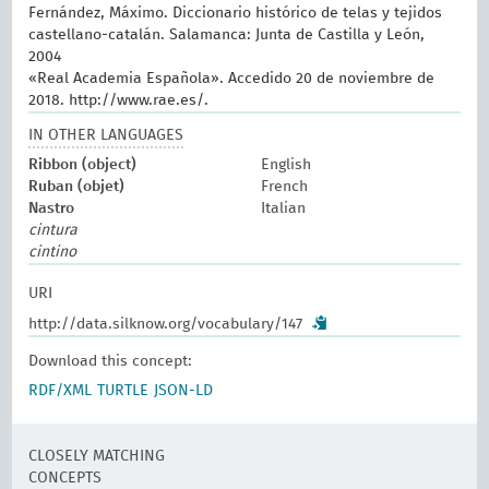
Fernández, Máximo. Diccionario histórico de telas y tejidos
castellano-catalán. Salamanca: Junta de Castilla y León,
2004
«Real Academia Española». Accedido 20 de noviembre de
2018. http://www.rae.es/.
IN OTHER LANGUAGES
Ribbon (object)
English
Ruban (objet)
French
Nastro
Italian
cintura
cintino
URI
http://data.silknow.org/vocabulary/147
Download this concept:
RDF/XML
TURTLE
JSON-LD
CLOSELY MATCHING
CONCEPTS