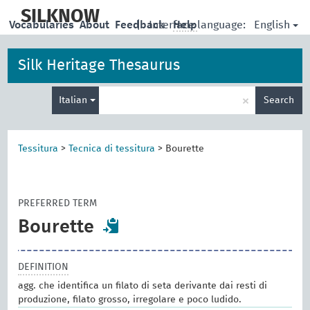
skip
to
SILKNOW
English
Vocabularies
About
Feedback
|
Interface language:
Help
main
content
Silk Heritage Thesaurus
Enter
×
Italian
Search
search
term
Tessitura
>
Tecnica di tessitura
>
Bourette
PREFERRED TERM
Bourette
DEFINITION
agg. che identifica un filato di seta derivante dai resti di
produzione, filato grosso, irregolare e poco ludido.