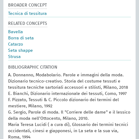
BROADER CONCEPT
Tecnica di tessitura
RELATED CONCEPTS
Bavella
Borra di seta
Catarzo
Seta shappe
Strusa
BIBLIOGRAPHIC CITATION
A. Donnanno, Modabolario. Parole e immagini della moda.
Dizionario tecnico-creativo. Storia del costume tessuti e
tessitura tecniche sartoriali accessori e stilisti, Milano, 2018
E. Bianchi, Dizionario internazionale dei tessuti, Como, 1997
F. Pizzato, Tessuti & C. Piccolo dizionario dei termini del
mestiere, Milano, 1992
G. Sergio, Parole di moda. Il "Corriere delle dame" e il lessico
della moda nell'Ottocento, Milano, 2010.
Maria Teresa Lucidi ( a cura di), Glossario dei termini tecnici
occidentali, cinesi e giapponesi, in La seta e la sua via,
Roma, 1994