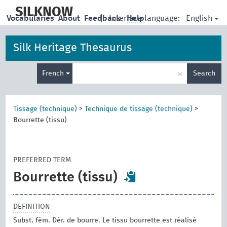
skip
to
SILKNOW
English
Vocabularies
About
Feedback
|
Interface language:
Help
main
content
Silk Heritage Thesaurus
Enter
×
French
Search
search
term
Tissage (technique)
>
Technique de tissage (technique)
>
Bourrette (tissu)
PREFERRED TERM
Bourrette (tissu)
DEFINITION
Subst. fém. Dér. de bourre. Le tissu bourrette est réalisé