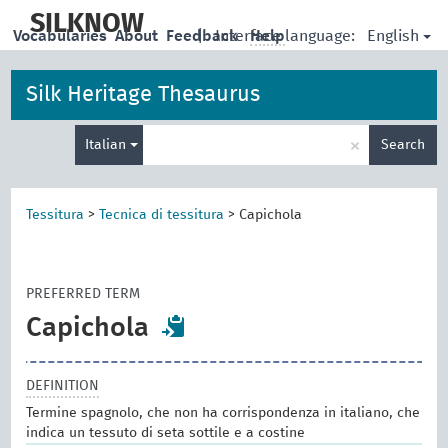
skip
to
SILKNOW
English
Vocabularies
About
Feedback
|
Interface language:
Help
main
content
Silk Heritage Thesaurus
Enter
×
Italian
Search
search
term
Tessitura
>
Tecnica di tessitura
>
Capichola
PREFERRED TERM
Capichola
DEFINITION
Termine spagnolo, che non ha corrispondenza in italiano, che
indica un tessuto di seta sottile e a costine