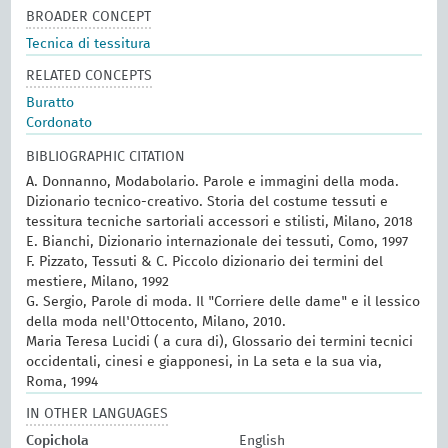
BROADER CONCEPT
Tecnica di tessitura
RELATED CONCEPTS
Buratto
Cordonato
BIBLIOGRAPHIC CITATION
A. Donnanno, Modabolario. Parole e immagini della moda.
Dizionario tecnico-creativo. Storia del costume tessuti e
tessitura tecniche sartoriali accessori e stilisti, Milano, 2018
E. Bianchi, Dizionario internazionale dei tessuti, Como, 1997
F. Pizzato, Tessuti & C. Piccolo dizionario dei termini del
mestiere, Milano, 1992
G. Sergio, Parole di moda. Il "Corriere delle dame" e il lessico
della moda nell'Ottocento, Milano, 2010.
Maria Teresa Lucidi ( a cura di), Glossario dei termini tecnici
occidentali, cinesi e giapponesi, in La seta e la sua via,
Roma, 1994
IN OTHER LANGUAGES
Copichola
English