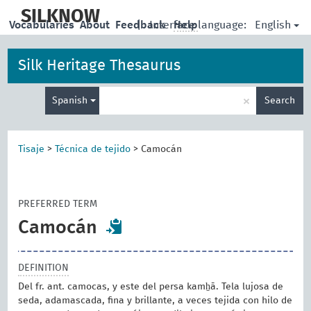
skip
to
SILKNOW
English
Vocabularies
About
Feedback
|
Interface language:
Help
main
content
Silk Heritage Thesaurus
Enter
×
Spanish
Search
search
term
Tisaje
>
Técnica de tejido
>
Camocán
PREFERRED TERM
Camocán
DEFINITION
Del fr. ant. camocas, y este del persa kamẖā. Tela lujosa de
seda, adamascada, fina y brillante, a veces tejida con hilo de