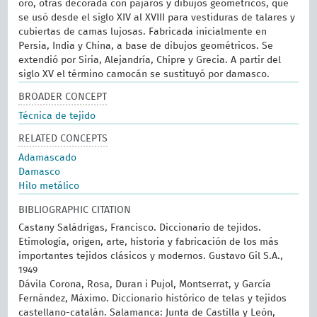
oro, otras decorada con pájaros y dibujos geométricos, que
se usó desde el siglo XIV al XVIII para vestiduras de talares y
cubiertas de camas lujosas. Fabricada inicialmente en
Persia, India y China, a base de dibujos geométricos. Se
extendió por Siria, Alejandría, Chipre y Grecia. A partir del
siglo XV el término camocán se sustituyó por damasco.
BROADER CONCEPT
Técnica de tejido
RELATED CONCEPTS
Adamascado
Damasco
Hilo metálico
BIBLIOGRAPHIC CITATION
Castany Saládrigas, Francisco. Diccionario de tejidos.
Etimología, origen, arte, historia y fabricación de los más
importantes tejidos clásicos y modernos. Gustavo Gil S.A.,
1949
Dávila Corona, Rosa, Duran i Pujol, Montserrat, y García
Fernández, Máximo. Diccionario histórico de telas y tejidos
castellano-catalán. Salamanca: Junta de Castilla y León,