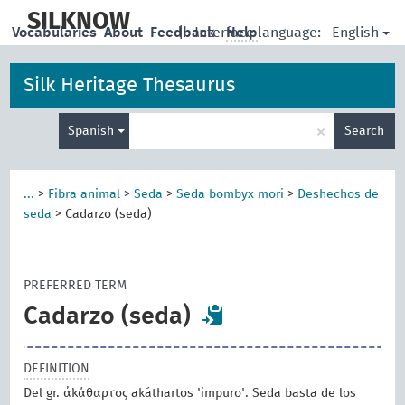
skip
to
SILKNOW
English
Vocabularies
About
Feedback
|
Interface language:
Help
main
content
Silk Heritage Thesaurus
Enter
×
Spanish
Search
search
term
...
>
Fibra animal
>
Seda
>
Seda bombyx mori
>
Deshechos de
seda
>
Cadarzo (seda)
PREFERRED TERM
Cadarzo (seda)
DEFINITION
Del gr. ἀκάθαρτος akáthartos 'impuro'. Seda basta de los