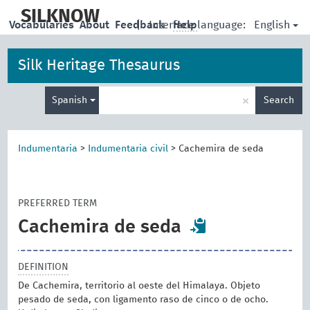
skip
to
SILKNOW
English
Vocabularies
About
Feedback
|
Interface language:
Help
main
content
Silk Heritage Thesaurus
Enter
×
Spanish
Search
search
term
Indumentaria
>
Indumentaria civil
>
Cachemira de seda
PREFERRED TERM
Cachemira de seda
DEFINITION
De Cachemira, territorio al oeste del Himalaya. Objeto
pesado de seda, con ligamento raso de cinco o de ocho.