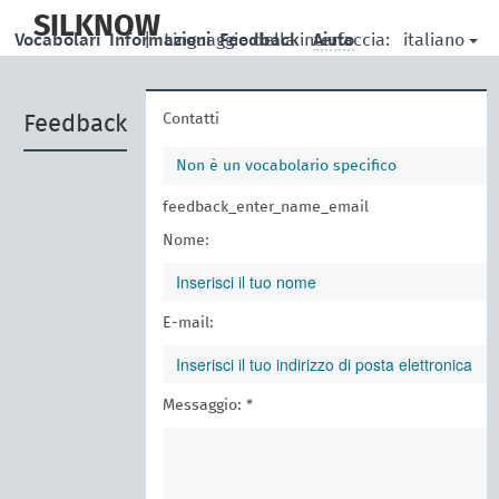
skip
to
SILKNOW
italiano
Vocabolari
Informazioni
|
Linguaggio della interfaccia:
Feedback
Aiuto
main
content
Contatti
Feedback
Non è un vocabolario specifico
feedback_enter_name_email
Nome:
E-mail:
Messaggio: *