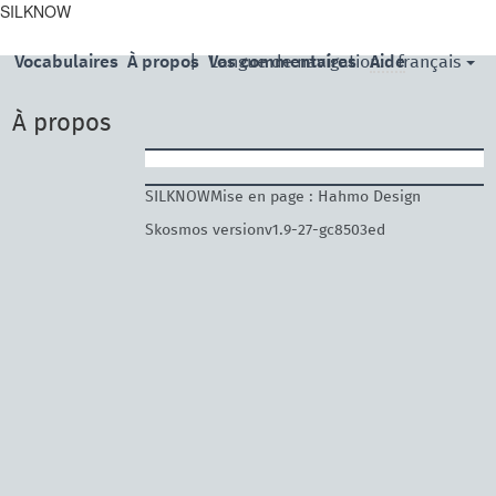
skip
SILKNOW
to
main
français
Vocabulaires
À propos
|
Vos commentaires
Langue de navigation:
Aide
content
À propos
SILKNOWMise en page : Hahmo Design
Skosmos versionv1.9-27-gc8503ed